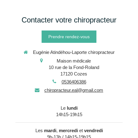
Contacter votre chiropracteur
Prendre rendez-vous
Eugénie Atindéhou-Laporte chiropracteur
Maison médicale
10 rue de la Fond-Roland
17120
Cozes
0536406386
chiropracteur.eal@gmail.com
Le
lundi
14h15-19h15
Les
mardi
,
mercredi
et
vendredi
9h-13h / 14h15-19h15