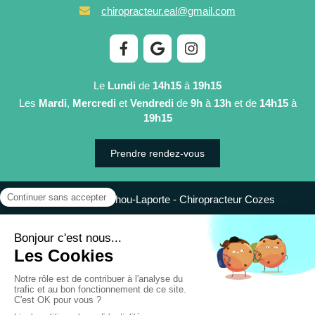
chiropracteur.eal@gmail.com
Le
Lundi
de
14h15
à
19h15
Les
Mardi
,
Mercredi
et
Vendredi
de
9h
à
13h
et de
14h15
à
19h15
Prendre rendez-vous
©2021 Eugénie Atindéhou-Laporte - Chiropracteur Cozes
Plan du site
Mentions légales
Création et référencement du site par Simplébo
Site partenaire de
AFC