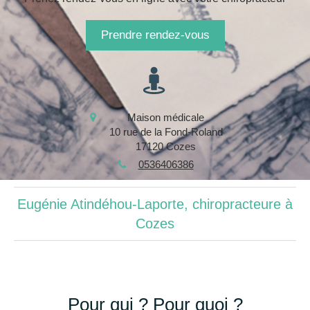
Prendre rendez-vous
Maison médicale
10 rue de la Fond-Roland
17120
Cozes
0536406386
Eugénie Atindéhou-Laporte, chiropracteure à
Cozes
Pour qui ? Pour quoi ?