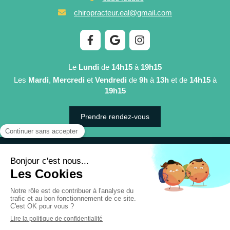
chiropracteur.eal@gmail.com
Le
Lundi
de
14h15
à
19h15
Les
Mardi
,
Mercredi
et
Vendredi
de
9h
à
13h
et de
14h15
à
19h15
Prendre rendez-vous
©2021 Eugénie Atindéhou-Laporte - Chiropracteur Cozes
Plan du site
Mentions légales
Création et référencement du site par Simplébo
Site partenaire de
AFC